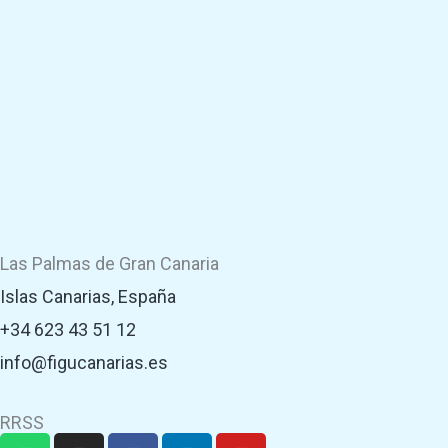
Las Palmas de Gran Canaria
Islas Canarias, España
+34 623 43 51 12
info@figucanarias.es
RRSS
W
I
F
L
Y