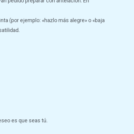
ayan pedido preparar con antelación. En
tinta (por ejemplo: «hazlo más alegre» o «baja
atilidad.
deseo es que seas tú.