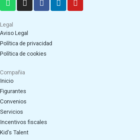
h
n
a
i
o
a
s
c
n
u
t
t
e
k
t
Legal
s
a
b
e
u
Aviso Legal
a
g
o
d
b
Política de privacidad
p
r
o
i
e
p
a
k
n
Política de cookies
m
Compañia
Inicio
Figurantes
Convenios
Servicios
Incentivos fiscales
Kid's Talent