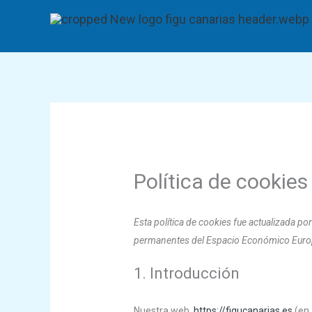
Ir
al
contenido
Política de cookies
Esta política de cookies fue actualizada por
permanentes del Espacio Económico Europ
1. Introducción
Nuestra web,
https://figucanarias.es
(en 