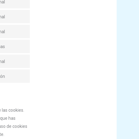
nal
nal
nal
cas
nal
ión
las cookies.
 que has
uso de cookies
te.