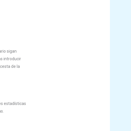
rio sigan
s introducir
cesta de la
es estadísticas
as.