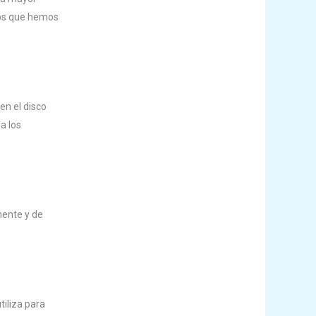
los que hemos
en el disco
a los
mente y de
tiliza para