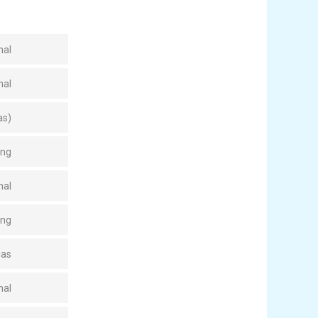
nal
nal
as)
ing
nal
ing
ias
nal