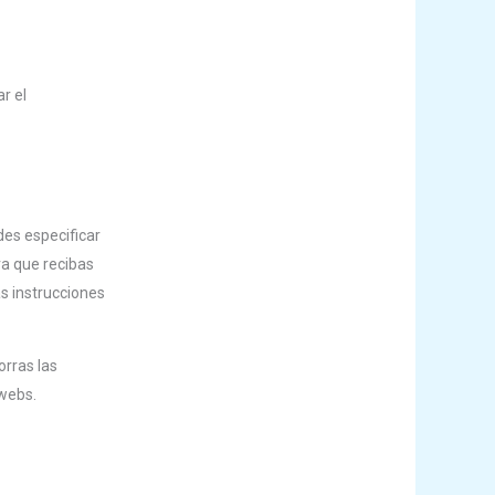
r el
des especificar
ra que recibas
s instrucciones
orras las
 webs.