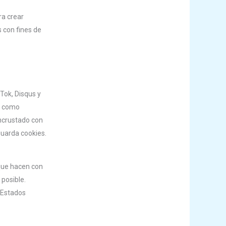
ra crear
s con fines de
Tok, Disqus y
es como
incrustado con
guarda cookies.
 que hacen con
posible.
s Estados