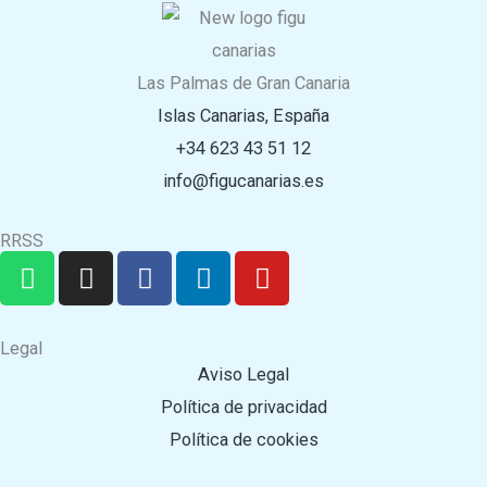
Las Palmas de Gran Canaria
Islas Canarias, España
+34 623 43 51 12
info@figucanarias.es
RRSS
W
I
F
L
Y
h
n
a
i
o
a
s
c
n
u
t
t
e
k
t
Legal
s
a
b
e
u
Aviso Legal
a
g
o
d
b
Política de privacidad
p
r
o
i
e
Política de cookies
p
a
k
n
m