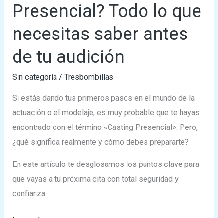
Casting
Presencial? Todo lo que
Presencial?
necesitas saber antes
Todo
lo
de tu audición
que
necesitas
Sin categoría
/
Tresbombillas
saber
Si estás dando tus primeros pasos en el mundo de la
antes
actuación o el modelaje, es muy probable que te hayas
de
encontrado con el término «Casting Presencial». Pero,
tu
¿qué significa realmente y cómo debes prepararte?
audición
En este artículo te desglosamos los puntos clave para
que vayas a tu próxima cita con total seguridad y
confianza.